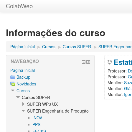
ColabWeb
Informações do curso
Página inicial
▶︎
Cursos
▶︎
Cursos SUPER
▶︎
SUPER Engenhari
Estat
NAVEGAÇÃO
Página inicial
Professor:
De
Professor:
G
Backup
Monitor:
Suza
Novidades
Monitor:
Glá
Cursos
Monitor:
Igo
Cursos SUPER
SUPER WP3 UX
SUPER Engenharia de Produção
INOV
PPS
FEC&S