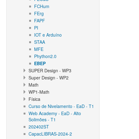
FCHum
FErg
FAPF
PI
IOT e Arduíno
STAA
MFE
Phython2.0
EBEP
SUPER Design - WP3
Super Design - WP2
Math
WP1-Math
Física
Curso de Nivelamento - EaD - T1
Web Academy - EaD - Alto
Solimões - T1
202402ST
CapacLIBRAS-2024-2