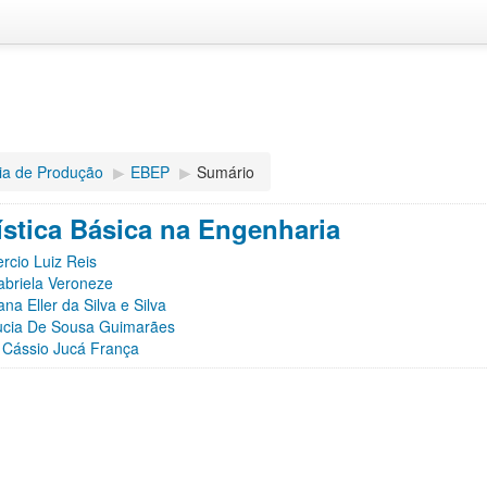
a de Produção
▶︎
EBEP
▶︎
Sumário
ística Básica na Engenharia
rcio Luiz Reis
abriela Veroneze
na Eller da Silva e Silva
ucia De Sousa Guimarães
r Cássio Jucá França