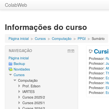
ColabWeb
Informações do curso
Página inicial
▶︎
Cursos
▶︎
Computação
▶︎
PPGI
▶︎
Sumário
Curs
NAVEGAÇÃO
Página inicial
Professor:
R
Professor:
J
Backup
Professor:
Al
Novidades
Professor:
T
Cursos
Professor:
E
Computação
Professor:
H
Prof. Edson
Professor:
E
IARTES
Professor:
E
Cursos 2025/2
Cursos 2025/1
Cursos 2024/2