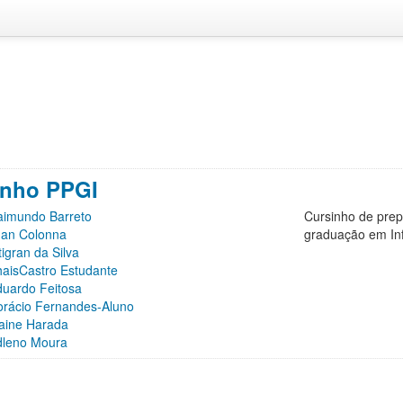
inho PPGI
aimundo Barreto
Cursinho de prep
uan Colonna
graduação em In
tigran da Silva
haisCastro Estudante
duardo Feitosa
orácio Fernandes-Aluno
laine Harada
dleno Moura